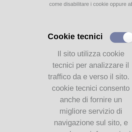
Dizionari e grammatiche
come disabilitare i cookie oppure ab
Impariamo il dialetto
parmigiano
LINK AL VOLUME IN FOR
Corso di dialetto per
adulti
Cookie tecnici
Per le scuole di 1° e 2°
grado
Il sito utilizza cookie
Testi e documenti storici
tecnici per analizzare il
on line
traffico da e verso il sito. 
Callegari, Poesie edite ed
inedite
cookie tecnici consento
Galaverna, Poesie in
dialetto parmigiano
anche di fornire un
Malaspina, Vocabolario
migliore servizio di
parmigiano-italiano per
uso delle scuole
navigazione sul sito, e
Renzo Pezzani, Bornisi
Jacopo Bocchialini, Il