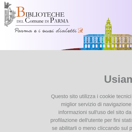
Presentazione
Ti trovi in
Home page
Poesi
Chi siamo
Poesie dialettali della Va
Usiam
Il nostro progetto
2° volume curato da Ettore R
Collabora con noi
Valle del Ceno.
Tutela e valorizzazione
Questo sito utilizza i cookie tecnic
dei dialetti in Emilia-
miglior servizio di navigazione 
Romagna
"... Leggere questo libro è
informazioni sull'uso del sito da
possiamo riscoprire la bell
radici, dove capiamo la forz
profilazione dell'utente per fini stat
Impariamo il dialetto
se abilitarli o meno cliccando sul 
Dalla prefazione di Andrea P