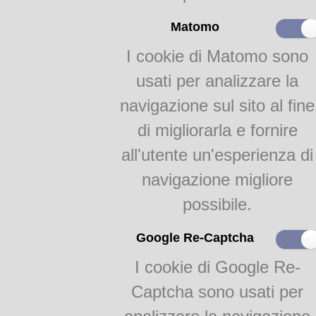
Un ricordo di Bruno
Lanfranchi
Matomo
La vista longa di
Giuseppe Gennari
I cookie di Matomo sono
Proverbi educativi
usati per analizzare la
navigazione sul sito al fine
La famiglia dialettale
parmense
di migliorarla e fornire
all'utente un'esperienza di
Il dialetto a Fidenza
I dialetti della bassa
navigazione migliore
parmense
possibile.
Nelle Valli del Taro e del
Ceno
Google Re-Captcha
Nelle Valli dei Cavalieri
I cookie di Google Re-
Copioni teatrali
Captcha sono usati per
Pezzani, Al marches