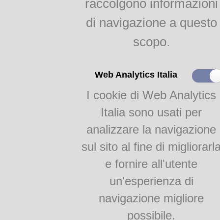
raccolgono informazioni
dialetto vivo di Parma
di navigazione a questo
i nostri poeti: Alfredo
Zerbini
scopo.
Pezzani: Tarabacli
Il dialetto letto, parlato,
Web Analytics Italia
ascoltato
I cookie di Web Analytics
Psicanalisi e salam, di
Italia sono usati per
Giorgio Capelli
I dan l'Otello, di Renzo
analizzare la navigazione
Pezzani
sul sito al fine di migliorarl
I corista, di Vittorio
Campanini
e fornire all'utente
La me citè, di Bruno
Lanfranchi
un'esperienza di
La nostalgia di nostor
navigazione migliore
temp di Giuseppe
Mezzadri
possibile.