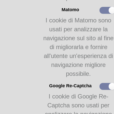
Un ricordo di Bruno
Lanfranchi
Matomo
La vista longa di
Giuseppe Gennari
I cookie di Matomo sono
Proverbi educativi
usati per analizzare la
navigazione sul sito al fine
La famiglia dialettale
parmense
di migliorarla e fornire
all'utente un'esperienza di
Il dialetto a Fidenza
I dialetti della bassa
navigazione migliore
parmense
possibile.
Nelle Valli del Taro e del
Ceno
Google Re-Captcha
Nelle Valli dei Cavalieri
I cookie di Google Re-
Copioni teatrali
Captcha sono usati per
Pezzani, Al marches