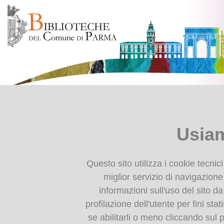
Presentazione
Ti trovi in
Home page
I nostri poeti
Chi siamo
I nostri poeti
Usiam
Il nostro progetto
Collabora con noi
Tutela e valorizzazione
Questo sito utilizza i cookie tecnic
dei dialetti in Emilia-
Alfredo Zerbini
miglior servizio di navigazione 
Romagna
Alfredo Zerbini nasce a Parma, in 
informazioni sull'uso del sito da
Il padre Napoleone lo avvia al pr
profilazione dell'utente per fini stat
Impariamo il dialetto
Guerra viene ferito sul carso e 
se abilitarli o meno cliccando sul 
1928 viene assunto nella Bibliote