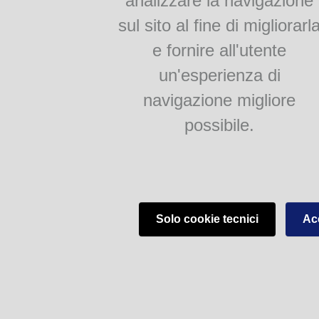
analizzare la navigazione
Popò
sul sito al fine di migliorarl
La voja ad salam
e fornire all'utente
un'esperienza di
Dialetto Biblioteche del Comune di Parma - V.lo Santa Maria 5, 43125 Parma (
navigazione migliore
possibile.
Solo cookie tecnici
Acc