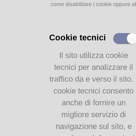
Dizionari e grammatiche
come disabilitare i cookie oppure ab
periodo alla Marci
Impariamo il dialetto
parmigiano
Corso di dialetto per
adulti
Cookie tecnici
Per le scuole di 1° e 2°
grado
Il sito utilizza cookie
Testi e documenti storici
tecnici per analizzare il
on line
traffico da e verso il sito. 
Callegari, Poesie edite ed
inedite
cookie tecnici consento
Galaverna, Poesie in
dialetto parmigiano
anche di fornire un
Malaspina, Vocabolario
migliore servizio di
parmigiano-italiano per
uso delle scuole
navigazione sul sito, e
Renzo Pezzani, Bornisi
Jacopo Bocchialini, Il