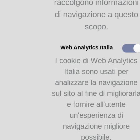
raccolgono informazioni
dialetto vivo di Parma
di navigazione a questo
i nostri poeti: Alfredo
Zerbini
scopo.
Pezzani: Tarabacli
Il dialetto letto, parlato,
Web Analytics Italia
ascoltato
I cookie di Web Analytics
Psicanalisi e salam, di
Italia sono usati per
Giorgio Capelli
I dan l'Otello, di Renzo
analizzare la navigazione
Pezzani
sul sito al fine di migliorarl
I corista, di Vittorio
Campanini
e fornire all'utente
La me citè, di Bruno
Lanfranchi
un'esperienza di
La nostalgia di nostor
navigazione migliore
temp di Giuseppe
Mezzadri
possibile.