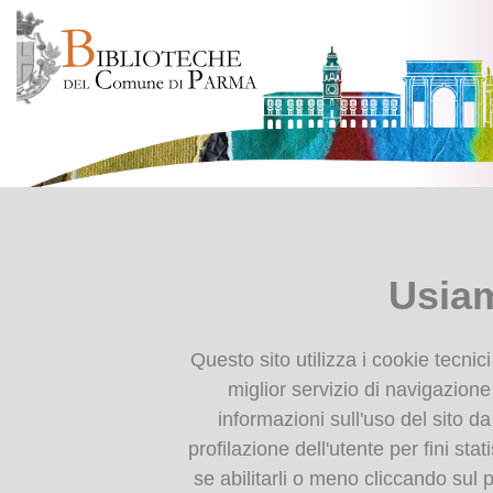
Presentazione
Ti trovi in
Home page
Il d
Chi siamo
Il dialetto a Borgo San D
Usiam
Il nostro progetto
Collabora con noi
In quasta sezione trovate al
Tutela e valorizzazione
sostanziosa bibliogarfia cur
Questo sito utilizza i cookie tecnic
dei dialetti in Emilia-
associazioni che si occupano 
miglior servizio di navigazione 
Romagna
borghigiana.
informazioni sull'uso del sito da
Per informazioni:
profilazione dell'utente per fini stat
Impariamo il dialetto
se abilitarli o meno cliccando sul 
COMUNE DI FIDENZA