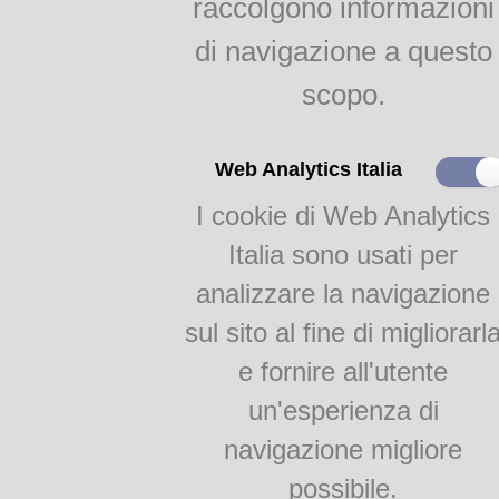
raccolgono informazioni
dialetto vivo di Parma
di navigazione a questo
i nostri poeti: Alfredo
Zerbini
scopo.
Pezzani: Tarabacli
Il dialetto letto, parlato,
Web Analytics Italia
ascoltato
I cookie di Web Analytics
Chi tucca, leva
Psicanalisi e salam, di
Italia sono usati per
Giorgio Capelli
I dan l'Otello, di Renzo
analizzare la navigazione
Pezzani
sul sito al fine di migliorarl
I corista, di Vittorio
Campanini
e fornire all'utente
La me citè, di Bruno
Lanfranchi
un'esperienza di
La nostalgia di nostor
navigazione migliore
temp di Giuseppe
Mezzadri
possibile.