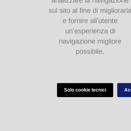
analizzare la navigazione
Popò
sul sito al fine di migliorarl
La voja ad salam
e fornire all'utente
un'esperienza di
Dialetto Biblioteche del Comune di Parma - V.lo Santa Maria 5, 43125 Parma (
navigazione migliore
possibile.
Solo cookie tecnici
Acc