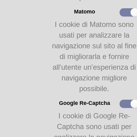
Un ricordo di Bruno
Lanfranchi
Matomo
La vista longa di
Giuseppe Gennari
I cookie di Matomo sono
Proverbi educativi
usati per analizzare la
navigazione sul sito al fine
La famiglia dialettale
parmense
di migliorarla e fornire
all'utente un'esperienza di
Il dialetto a Fidenza
I dialetti della bassa
navigazione migliore
parmense
possibile.
Nelle Valli del Taro e del
Ceno
Google Re-Captcha
Nelle Valli dei Cavalieri
I cookie di Google Re-
Copioni teatrali
Captcha sono usati per
Pezzani, Al marches