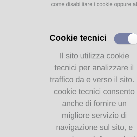
Dizionari e grammatiche
come disabilitare i cookie oppure ab
Assessorato alla cultura
Impariamo il dialetto
parmigiano
Corso di dialetto per
adulti
Cookie tecnici
Per le scuole di 1° e 2°
grado
Il sito utilizza cookie
Testi e documenti storici
tecnici per analizzare il
on line
traffico da e verso il sito. 
Callegari, Poesie edite ed
Gainotti, "Lumen da fos
inedite
cookie tecnici consento
fidentino.
Galaverna, Poesie in
dialetto parmigiano
anche di fornire un
Gainotti_Lumen da foss
Malaspina, Vocabolario
migliore servizio di
parmigiano-italiano per
uso delle scuole
Franco Giordani, Chi tucca, leva
navigazione sul sito, e
Renzo Pezzani, Bornisi
Jacopo Bocchialini, Il