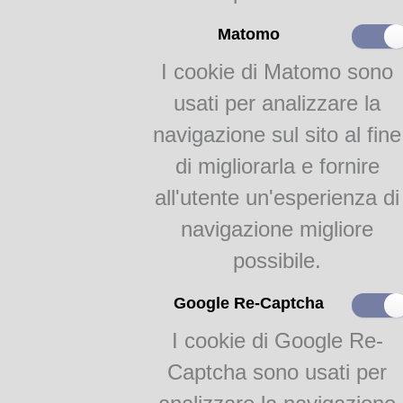
Un ricordo di Bruno
Lanfranchi
Matomo
La vista longa di
Giuseppe Gennari
I cookie di Matomo sono
Proverbi educativi
usati per analizzare la
navigazione sul sito al fine
La famiglia dialettale
parmense
di migliorarla e fornire
all'utente un'esperienza di
Il dialetto a Fidenza
I dialetti della bassa
navigazione migliore
parmense
possibile.
Nelle Valli del Taro e del
Ceno
Google Re-Captcha
Nelle Valli dei Cavalieri
I cookie di Google Re-
Copioni teatrali
Captcha sono usati per
Pezzani, Al marches