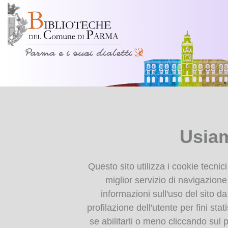
Presentazione
Ti trovi in
Home page
Chi siamo
Usiam
Il nostro progetto
Collabora con noi
Tutela e valorizzazione
Questo sito utilizza i cookie tecnic
dei dialetti in Emilia-
miglior servizio di navigazione 
Romagna
informazioni sull'uso del sito da
profilazione dell'utente per fini stat
Impariamo il dialetto
se abilitarli o meno cliccando sul 