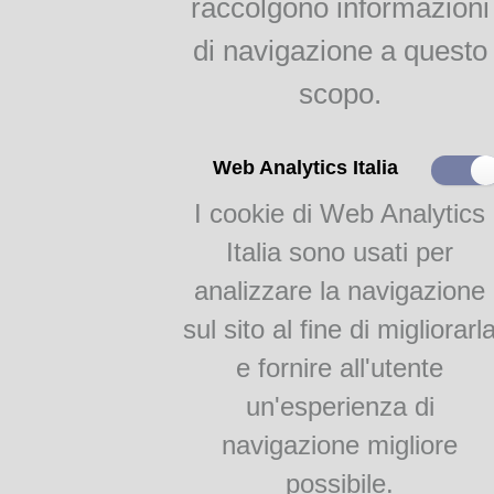
raccolgono informazioni
dialetto vivo di Parma
Come si pronuncia e si scrive il di
di navigazione a questo
i nostri poeti: Alfredo
parmigiaco in un "classico" di Ja
Zerbini
Bocchialini
scopo.
Pezzani: Tarabacli
Il dialetto letto, parlato,
Web Analytics Italia
ascoltato
I cookie di Web Analytics
Sposema anca la nona
Psicanalisi e salam, di
Italia sono usati per
Giorgio Capelli
I dan l'Otello, di Renzo
analizzare la navigazione
Pezzani
sul sito al fine di migliorarl
I corista, di Vittorio
Campanini
e fornire all'utente
Copione teatrale, copia del sugger
La me citè, di Bruno
Lanfranchi
un'esperienza di
La nostalgia di nostor
navigazione migliore
temp di Giuseppe
Mezzadri
possibile.