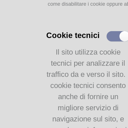
Dizionari e grammatiche
come disabilitare i cookie oppure ab
Impariamo il dialetto
parmigiano
Corso di dialetto per
adulti
Cookie tecnici
Per le scuole di 1° e 2°
Ancora due poesie recita
grado
Compagnia teatrale del
Il sito utilizza cookie
Testi e documenti storici
Un nuovi modo per avvicinare i "cl
tecnici per analizzare il
on line
parmigiana: LA ME CITE' di Bruno
Campanini
traffico da e verso il sito. 
Callegari, Poesie edite ed
inedite
cookie tecnici consento
Galaverna, Poesie in
Il dialetto vivo di Parma, di
dialetto parmigiano
Jacopo Bocchialini
anche di fornire un
Malaspina, Vocabolario
migliore servizio di
parmigiano-italiano per
uso delle scuole
navigazione sul sito, e
Renzo Pezzani, Bornisi
Jacopo Bocchialini, Il