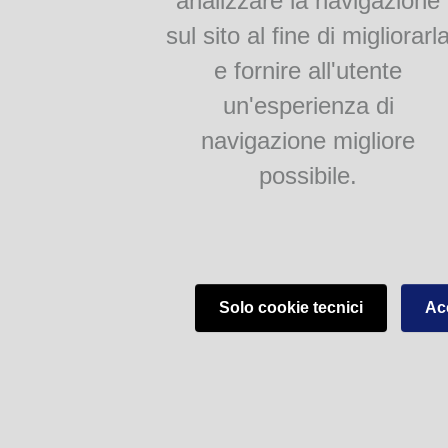
analizzare la navigazione
Popò
sul sito al fine di migliorarl
La voja ad salam
e fornire all'utente
un'esperienza di
Dialetto Biblioteche del Comune di Parma - V.lo Santa Maria 5, 43125 Parma (
navigazione migliore
possibile.
Solo cookie tecnici
Acc